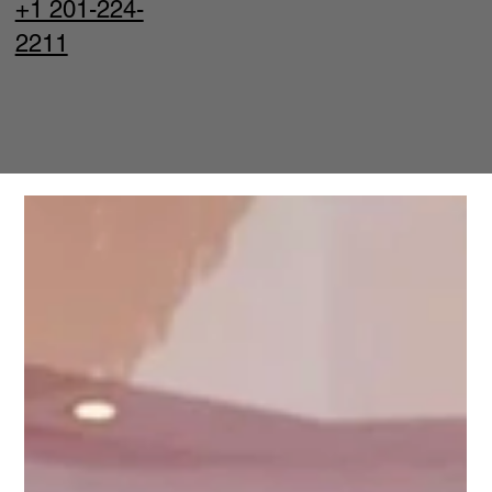
+1 201-224-
2211